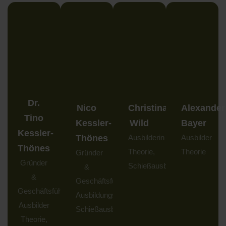
Dr.
Nico
Christina
Alexander
Tino
Kessler-
Wild
Bayer
Kessler-
Thönes
Ausbilderin
Ausbilder
Thönes
Theorie,
Theorie
Gründer
Gründer
Schießausbilderin
&
&
Geschäftsführer,
Geschäftsführer,
Ausbildungsleiter,
Ausbilder
Schießausbilder
Theorie,