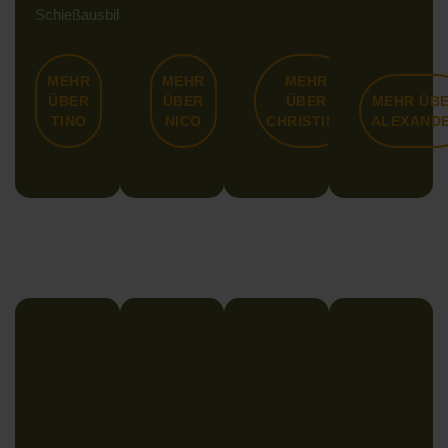
Schießausbilder
MEHR
MEHR
MEHR
ÜBER
ÜBER
ÜBER
MEHR ÜB
TINO
NICO
CHRISTINA
ALEXAND