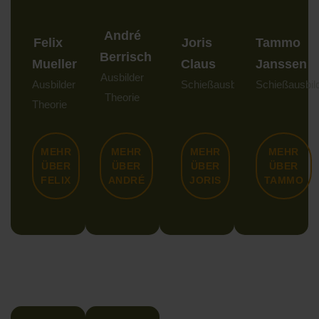
André
Felix
Joris
Tammo
Berrisch
Mueller
Claus
Janssen
Ausbilder
Ausbilder
Schießausbilder
Schießausbil
Theorie
Theorie
MEHR
MEHR
MEHR
MEHR
ÜBER
ÜBER
ÜBER
ÜBER
FELIX
ANDRÉ
JORIS
TAMMO