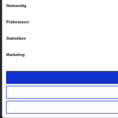
Einwilligungsauswahl
Notwendig
Präferenzen
Statistiken
Marketing
Wir melden uns innerhalb kürzester
Zeit bei dir.
Das Beratungsgespräch ist 100%
kostenlos und ganz unverbindlich.
Gemeinsam finden wir heraus, ob es
das richtige Seminar für dich ist.