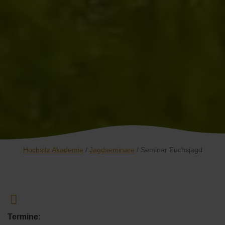
Hochsitz Akademie
/
Jagdseminare
/ Seminar Fuchsjagd
Termine: